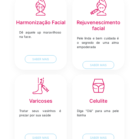
Harmonização Facial
Rejuvenescimento
facial
Dê aquele up maravilhoso
na face.
Pele linda e bem cuidada é
o segredo de uma alma
empoderada
SABER MAIS
SABER MAIS
Varicoses
Celulite
Tratar seus vasinhos é
Diga "Olá" para uma pele
prezar por sua saúde
lisinha
SABER MAIS
SABER MAIS